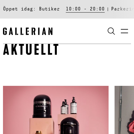
Öppet idag:
Butiker
10:00 - 20:00
Parkeri
SÖK
AKTUELLT
Read about: Presenttips – Hitta den
Read ab
perfekta gåvan i Gallerian
Galleri