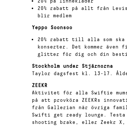
20% på linnekläder
20% rabatt på allt från Levi
blir medlem
Yeppo Soonsoo
20% rabatt till alla som ska
konserter. Det kommer även f
glitter för dig och din best
Stockholm under Stjärnorna
Taylor dagsfest kl. 13-17. Åld
ZEEKR
Aktivitet för alla Swiftie mu
på att provköra ZEEKRs innovat
från Gallerian när övriga fami
Swifti get ready lounge. Testa
shooting brake, eller Zeekr X,