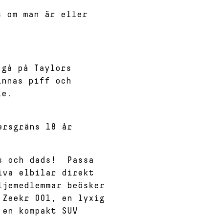
s om man är eller
 gå på Taylors
innas piff och
ie.
ersgräns 18 år
ms och dads! Passa
iva elbilar direkt
ljemedlemmar beösker
 Zeekr 001, en lyxig
 en kompakt SUV