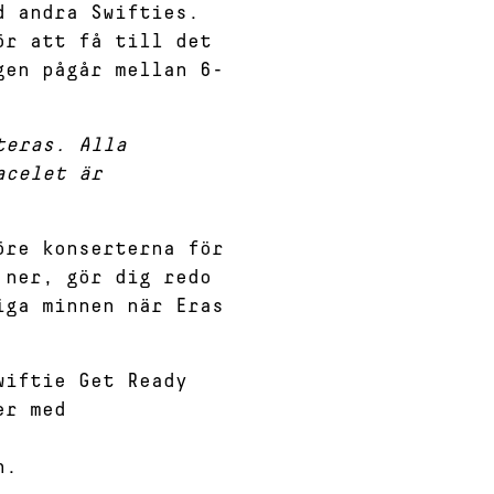
d andra Swifties.
ör att få till det
gen pågår mellan 6-
teras. Alla
acelet är
öre konserterna för
 ner, gör dig redo
iga minnen när Eras
wiftie Get Ready
er med
n.