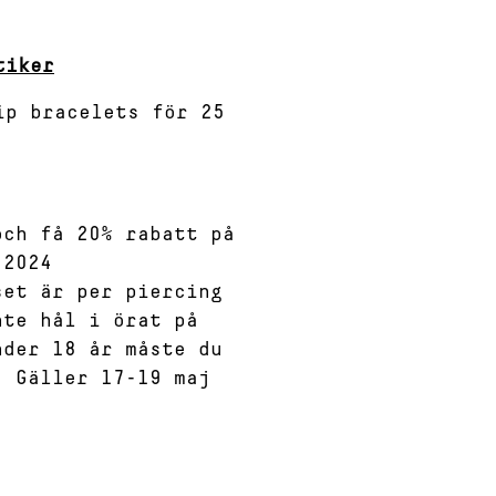
tiker
p bracelets för 25
och få 20% rabatt på
 2024
set är per piercing
nte hål i örat på
nder 18 år måste du
. Gäller 17-19 maj