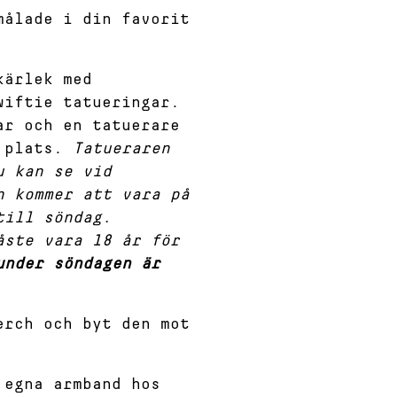
ålade i din favorit
ärlek med
wiftie tatueringar.
ar och en tatuerare
å plats.
Tatueraren
u kan se vid
n kommer att vara på
till söndag.
åste vara 18 år för
under söndagen är
rch och byt den mot
egna armband hos