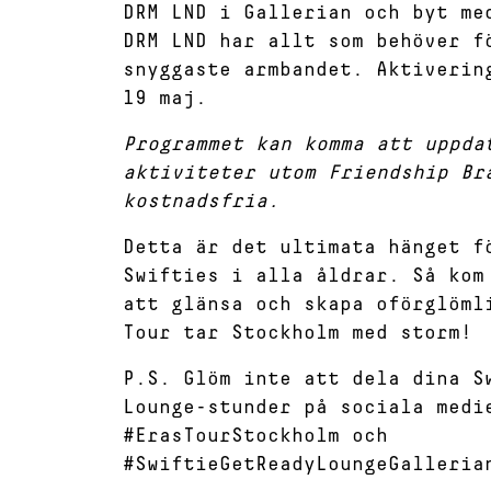
DRM LND i Gallerian och byt me
DRM LND har allt som behöver f
snyggaste armbandet. Aktiverin
19 maj.
Programmet kan komma att uppda
aktiviteter utom Friendship Br
kostnadsfria.
Detta är det ultimata hänget f
Swifties i alla åldrar. Så kom
att glänsa och skapa oförglöml
Tour tar Stockholm med storm!
P.S. Glöm inte att dela dina S
Lounge-stunder på sociala medi
#ErasTourStockholm och
#SwiftieGetReadyLoungeGalleria