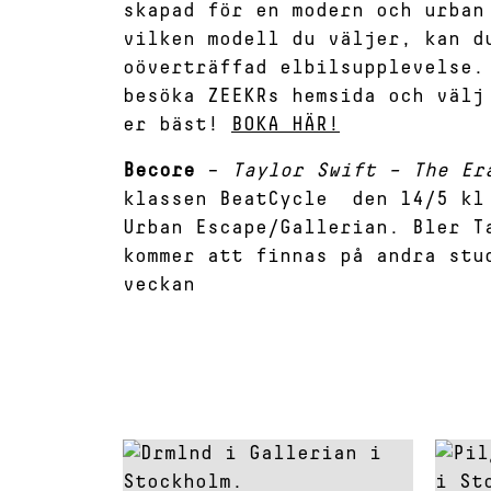
skapad för en modern och urban
vilken modell du väljer, kan d
oöverträffad elbilsupplevelse.
besöka ZEEKRs hemsida och välj
er bäst!
BOKA HÄR!
Becore
–
Taylor Swift – The E
klassen BeatCycle den 14/5 kl
Urban Escape/Gallerian. Bler T
kommer att finnas på andra stu
veckan
Read about: DRMLND
Read 