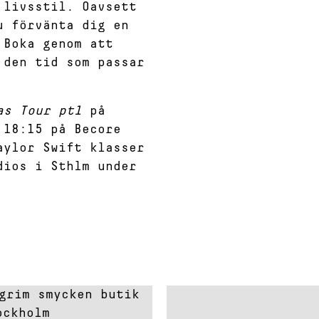
 livsstil. Oavsett
u förvänta dig en
 Boka genom att
 den tid som passar
ras Tour pt1
på
 18:15 på Becore
aylor Swift klasser
dios i Sthlm under
about: Pilgrim
Read about: Carlings