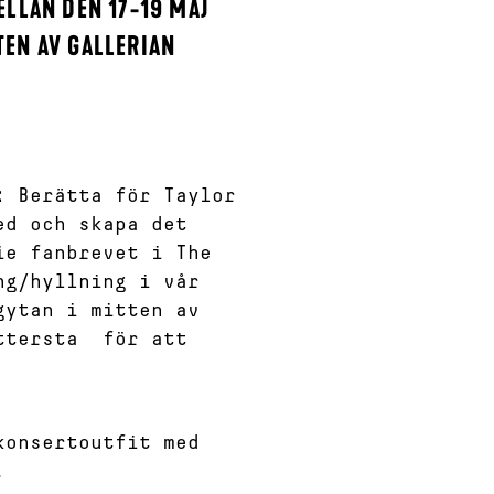
LLAN DEN 17-19 MAJ
TTEN AV GALLERIAN
y:
Berätta för Taylor
ed och skapa det
ie fanbrevet i The
ng/hyllning i vår
gytan i mitten av
ttersta för att
konsertoutfit med
.