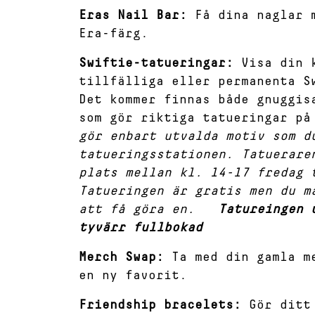
Eras Nail Bar:
Få dina naglar m
Era-färg.
Swiftie-tatueringar:
Visa din k
tillfälliga eller permanenta S
Det kommer finnas både gnuggis
som gör riktiga tatueringar p
gör enbart utvalda motiv som d
tatueringsstationen. Tatuerare
plats mellan kl. 14-17 fredag 
Tatueringen är gratis men du m
att få göra en.
Tatureingen 
tyvärr fullbokad
Merch Swap:
Ta med din gamla me
en ny favorit.
Friendship bracelets:
Gör ditt 