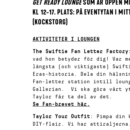
GET READY LOUNGE
SOM ÄR ÖPPEN ME
KL 12-17. PLATS: PÅ EVENTYTAN I MI
(KOCKSTORG)
AKTIVITETER I LOUNGEN
The Swiftie Fan Letter Factor
vad hon betyder för dig! Var m
längsta (och viktigaste) Swift
Eras-historia. Dela din hälsni
Fan-letter station intill loun
Gallerian. Vi ska göra vårt y
Taylor får ta del av det.
Se Fan-brevet här.
Taylor Your Outfit
: Pimpa din 
DIY-flair. Vi har attiraljerna