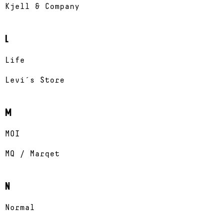
Kjell & Company
L
Life
Levi´s Store
M
MOI
MQ / Marqet
N
Normal