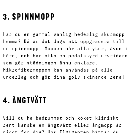
3. SPINNMOPP
Har du en gammal vanlig hederlig skurmopp
hemma? Då är det dags att uppgradera till
en spinnmopp. Moppen når alla ytor, även i
hörn, och har ofta en pedalstyrd urvridare
som gör städningen ännu enklare.
Mikrofibermoppen kan användas på alla
underlag och gör dina golv skinande rena!
4. ÅNGTVÄTT
Vill du ha badrummet och köket kliniskt
rent kanske en ångtvätt eller ångmopp är
något för dig? Hos Elgiganten hittar du