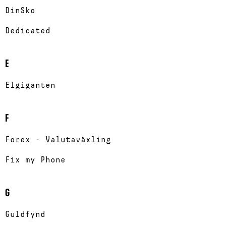
DinSko
Dedicated
E
Elgiganten
F
Forex - Valutaväxling
Fix my Phone
G
Guldfynd