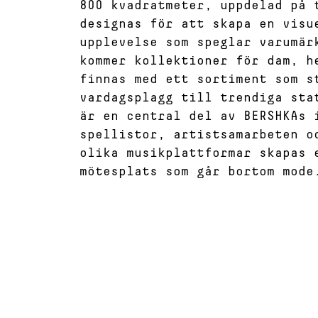
800 kvadratmeter, uppdelad på 
designas för att skapa en visu
upplevelse som speglar varumär
kommer kollektioner för dam, h
finnas med ett sortiment som s
vardagsplagg till trendiga sta
är en central del av BERSHKAs 
spellistor, artistsamarbeten o
olika musikplattformar skapas 
mötesplats som går bortom mode