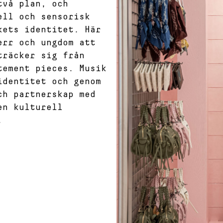
två plan, och
ell och sensorisk
kets identitet. Här
err och ungdom att
träcker sig från
tement pieces. Musik
identitet och genom
ch partnerskap med
en kulturell
.