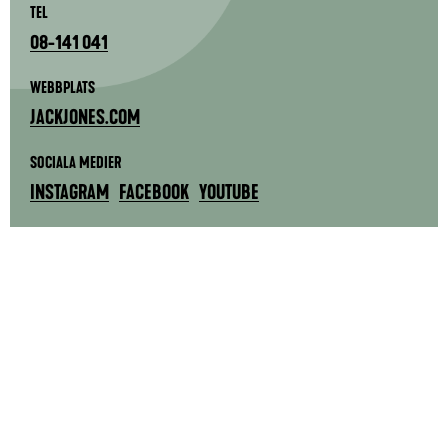
TEL
08-141 041
WEBBPLATS
JACKJONES.COM
SOCIALA MEDIER
INSTAGRAM
FACEBOOK
YOUTUBE