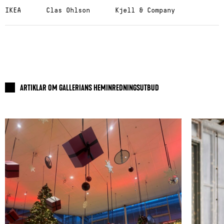
IKEA
Clas Ohlson
Kjell & Company
ARTIKLAR OM GALLERIANS HEMINREDNINGSUTBUD
Read about: Fixa julpyntet hos oss i
Read ab
Gallerian
mysbely