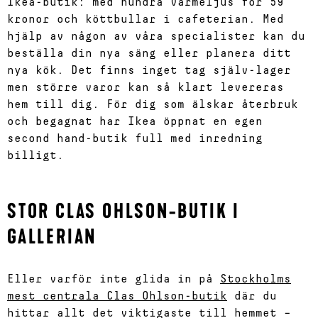
Ikea-butik: med hundra värmeljus för 59
kronor och köttbullar i cafeterian. Med
hjälp av någon av våra specialister kan du
beställa din nya säng eller planera ditt
nya kök. Det finns inget tag själv-lager
men större varor kan så klart levereras
hem till dig. För dig som älskar återbruk
och begagnat har Ikea öppnat en egen
second hand-butik full med inredning
billigt.
STOR CLAS OHLSON-BUTIK I
GALLERIAN
Eller varför inte glida in på
Stockholms
mest centrala Clas Ohlson-butik
där du
hittar allt det viktigaste till hemmet –