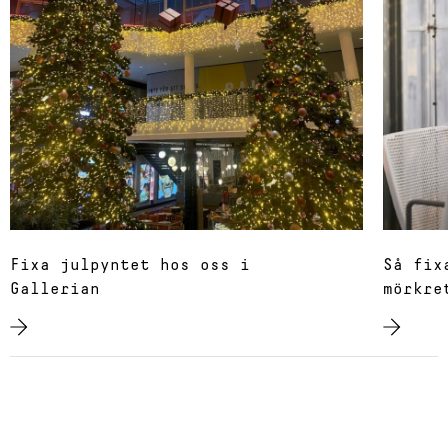
Fixa julpyntet hos oss i
Så fix
Gallerian
mörkre