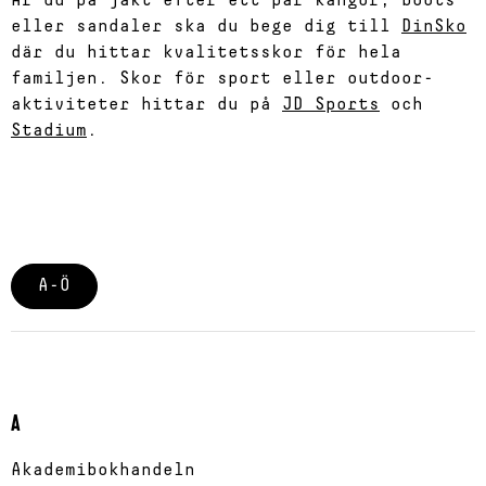
Är du på jakt efter ett par kängor, boots
eller sandaler ska du bege dig till
DinSko
där du hittar kvalitetsskor för hela
familjen. Skor för sport eller outdoor-
aktiviteter hittar du på
JD Sports
och
Stadium
.
A-Ö
A
Akademibokhandeln