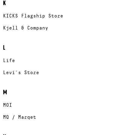
K
KICKS Flagship Store
Kjell & Company
L
Life
Levi´s Store
M
MOI
MQ / Marqet