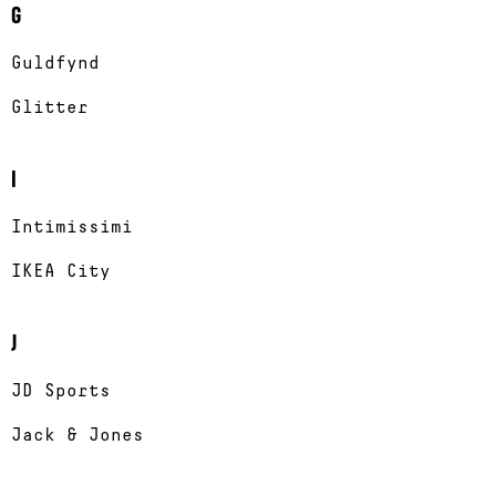
G
Guldfynd
Glitter
I
Intimissimi
IKEA City
J
JD Sports
Jack & Jones