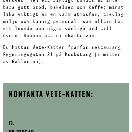
behöver. Men ett riktigt kondis är inte
bara gott bröd, bakelser och kaffe; minst
lika viktigt är en varm atmosfär, trevlig
miljö och kunnig personal, som alltid har
ett leende och några vänliga ord till
övers. Hoppas att ni ska trivas.
Du hittar Vete-Katten framför restaurang
Regeringsgatan 21 på Kockstorg (i mitten
av Gallerian).
KONTAKTA VETE-KATTEN:
TEL
08-31 66 40