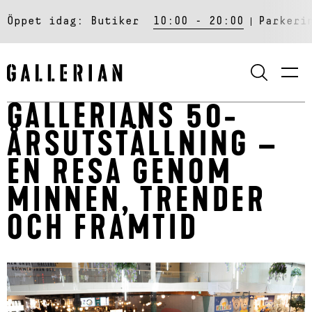
Öppet idag:
Butiker
10:00 - 20:00
Parkeri
SÖK
GALLERIANS 50-
ÅRSUTSTÄLLNING –
EN RESA GENOM
MINNEN, TRENDER
OCH FRAMTID